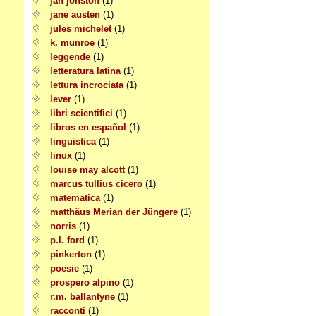
jan jonston
(1)
jane austen
(1)
jules michelet
(1)
k. munroe
(1)
leggende
(1)
letteratura latina
(1)
lettura incrociata
(1)
lever
(1)
libri scientifici
(1)
libros en español
(1)
linguistica
(1)
linux
(1)
louise may alcott
(1)
marcus tullius cicero
(1)
matematica
(1)
matthäus Merian der Jüngere
(1)
norris
(1)
p.l. ford
(1)
pinkerton
(1)
poesie
(1)
prospero alpino
(1)
r.m. ballantyne
(1)
racconti
(1)