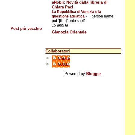
aNobii: Novità dalla libreria di
Chiara Paci
La Repubblica di Venezia e la
questione adriatica
-
~ [person name]
put "[title]" onto shelf
15 anni fa
Post più vecchio
Gianozia Orientale
-
Collaboratori
Chiara
G.U.L.
Powered by
Blogger
.