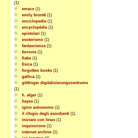
(1)
emacs
(1)
emily brontë
(1)
enciclopedie
(1)
encyclopédie
(1)
epistolari
(1)
esoterismo
(1)
fantascienza
(1)
ferrovie
(1)
fiabe
(1)
fisica
(1)
forgotten books
(1)
gallica
(1)
göttinger digitalisierungszentrums
(1)
h. alger
(1)
hayes
(1)
igino astronomo
(1)
il rifugio degli esordienti
(1)
iniziare con linux
(1)
inquisizione
(1)
internet archive
(1)