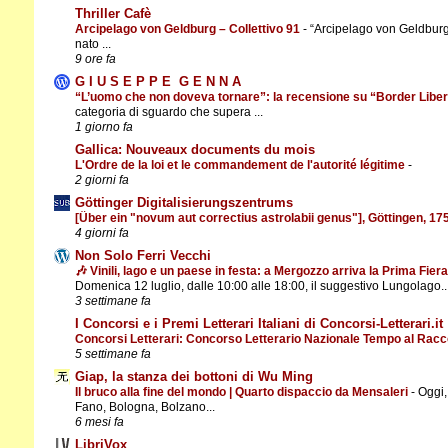
Thriller Cafè
Arcipelago von Geldburg – Collettivo 91
-
“Arcipelago von Geldburg”
nato ...
9 ore fa
G I U S E P P E G E N N A
“L’uomo che non doveva tornare”: la recensione su “Border Libe
categoria di sguardo che supera ...
1 giorno fa
Gallica: Nouveaux documents du mois
L'Ordre de la loi et le commandement de l'autorité légitime
-
2 giorni fa
Göttinger Digitalisierungszentrums
[Über ein "novum aut correctius astrolabii genus"], Göttingen, 1
4 giorni fa
Non Solo Ferri Vecchi
🎶 Vinili, lago e un paese in festa: a Mergozzo arriva la Prima Fier
Domenica 12 luglio, dalle 10:00 alle 18:00, il suggestivo Lungolago..
3 settimane fa
I Concorsi e i Premi Letterari Italiani di Concorsi-Letterari.it
Concorsi Letterari: Concorso Letterario Nazionale Tempo al Rac
5 settimane fa
Giap, la stanza dei bottoni di Wu Ming
Il bruco alla fine del mondo | Quarto dispaccio da Mensaleri
-
Oggi,
Fano, Bologna, Bolzano...
6 mesi fa
LibriVox