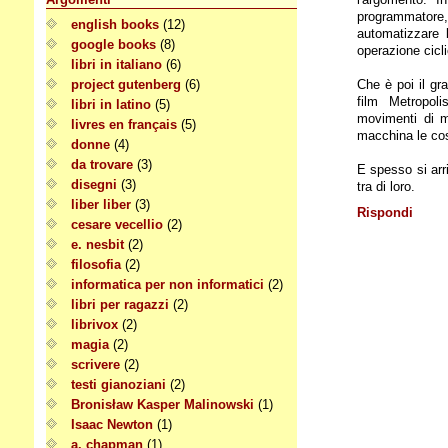
programmatore,
english books
(12)
automatizzare l
google books
(8)
operazione cicli
libri in italiano
(6)
Che è poi il gr
project gutenberg
(6)
film Metropolis
libri in latino
(5)
movimenti di m
livres en français
(5)
macchina le co
donne
(4)
da trovare
(3)
E spesso si arr
disegni
(3)
tra di loro.
liber liber
(3)
Rispondi
cesare vecellio
(2)
e. nesbit
(2)
filosofia
(2)
informatica per non informatici
(2)
libri per ragazzi
(2)
librivox
(2)
magia
(2)
scrivere
(2)
testi gianoziani
(2)
Bronisław Kasper Malinowski
(1)
Isaac Newton
(1)
a. chapman
(1)