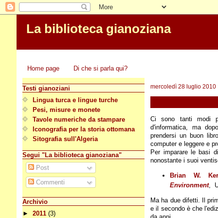
La biblioteca gianoziana
Home page
Di che si parla qui?
mercoledì 28 luglio 2010
Testi gianoziani
Lingua turca e lingue turche
Pesi, misure e monete
Ci sono tanti modi p
Tavole numeriche da stampare
d'informatica, ma dopo
Iconografia per la storia ottomana
prendersi un buon libr
Sitografia sull'Algeria
computer e leggere e pr
Per imparare le basi di
Segui "La biblioteca gianoziana"
nonostante i suoi ventis
Post
Brian W. Ker
Commenti
Environment
, U
Ma ha due difetti. Il pr
Archivio
e il secondo è che l'ediz
►
2011
(3)
da anni.