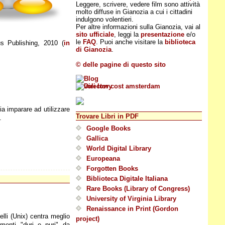
Leggere, scrivere, vedere film sono attività
molto diffuse in Gianozia a cui i cittadini
indulgono volentieri.
Per altre informazioni sulla Gianozia, vai al
sito ufficiale
, leggi la
presentazione
e/o
le
FAQ
. Puoi anche visitare la
biblioteca
us Publishing, 2010 (
in
di Gianozia
.
© delle pagine di questo sito
lia imparare ad utilizzare
Trovare Libri in PDF
.
Google Books
Gallica
World Digital Library
Europeana
Forgotten Books
Biblioteca Digitale Italiana
Rare Books (Library of Congress)
University of Virginia Library
Renaissance in Print (Gordon
lli (Unix) centra meglio
project)
menti "duri e puri" da