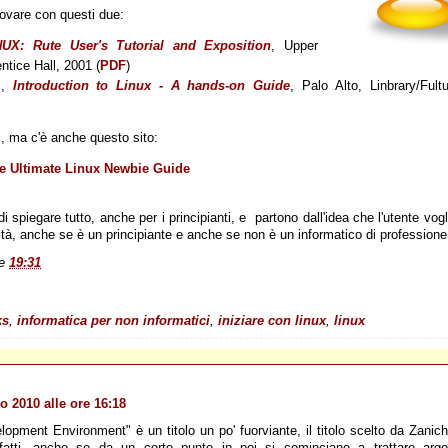
provare con questi due:
NUX: Rute User's Tutorial and Exposition
, Upper
ntice Hall, 2001 (
PDF
)
s,
Introduction to Linux - A hands-on Guide
, Palo Alto, Linbrary/Fult
ri, ma c'è anche questo sito:
e Ultimate Linux Newbie Guide
i spiegare tutto, anche per i principianti, e partono dall'idea che l'utente vog
ità, anche se è un principiante e anche se non è un informatico di professione
le
19:31
ks
,
informatica per non informatici
,
iniziare con linux
,
linux
io 2010 alle ore 16:18
opment Environment" è un titolo un po' fuorviante, il titolo scelto da Zaniche
nfatti, anche se da un certo punto in poi si cominciano a trattare argo