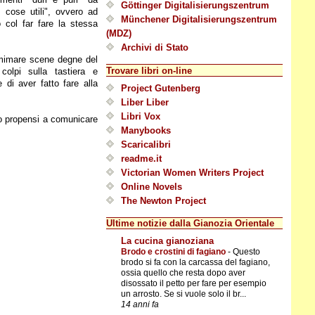
Göttinger Digitalisierungszentrum
 cose utili", ovvero ad
Münchener Digitalisierungszentrum
o col far fare la stessa
(MDZ)
Archivi di Stato
tomimare scene degne del
Trovare libri on-line
 colpi sulla tastiera e
di aver fatto fare alla
Project Gutenberg
Liber Liber
Libri Vox
oco propensi a comunicare
Manybooks
Scaricalibri
readme.it
Victorian Women Writers Project
Online Novels
The Newton Project
Ultime notizie dalla Gianozia Orientale
La cucina gianoziana
Brodo e crostini di fagiano
-
Questo
brodo si fa con la carcassa del fagiano,
ossia quello che resta dopo aver
disossato il petto per fare per esempio
un arrosto. Se si vuole solo il br...
14 anni fa