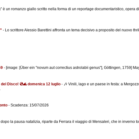
 è un romanzo giallo scritto nella forma di un reportage documentaristico, opera di 
r”
-
Lo scrittore Alessio Barettini affronta un tema decisivo a proposito del nuovo thri
759
-
[image: [Über ein "novum aut correctius astrolabii genus"], Göttingen, 1759] M
a del Disco! 💿🌊 domenica 12 luglio
-
🎶 Vinili, lago e un paese in festa: a Mergozz
.
conto
-
Scadenza: 15/07/2026
 dopo la pausa natalizia, riparte da Ferrara il viaggio di Mensaleri, che in inverno 