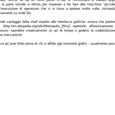
 la parte iniziale è ottima per imparare a far fare alla macchina "piccole
'esecuzione di operazioni che ci si trova a ripetere molte volte, iniziand
camente su molti file.
ande vantaggio della shell rispetto alle interfacce grafiche: invece che pan
 (http://en.wikipedia.org/wiki/Metropolis_(film)) ripetendo affannosamente
ouse, spendere creativamente un po' di tempo e godersi la soddisfazione 
se meccaniche.
iva ad aver finito prima di chi si affida agli strumenti grafici - usualmente p