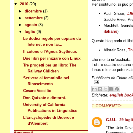
▼
2010
(20)
Per sostituirlo, si può 
►
dicembre
(1)
Paul Sheer,
LI
►
settembre
(2)
Saddle River, Pre
►
agosto
(8)
Machtelt Garrel
italiano
)
▼
luglio
(9)
Le dodici regole per copiare da
Questo blog parla di lib
Internet e non far...
Alistair Ross,
Th
Il cotone e l'Agnus Scythicus
Due libri per iniziare con Linux
che merita un'occhiata.
Tutti e quattro cercano d
Tre progetti per un libro: The
Linux e le sue potenzial
Railway Children
Scrivere al femminile nel
Pubblicato da
Chiara
al
Rinascimento
Cesare Vecellio
Etichette:
english boo
Don Quixote e dintorni.
University of California
1 COMMENTO:
Publications in Linguistics
L'Encyclopédie di Diderot e
G.U.L.
29 lugl
d'Alembert
"The Unix Devel
l'argomento. I
Argomenti