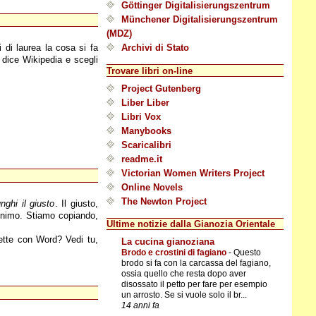
Göttinger Digitalisierungszentrum
Münchener Digitalisierungszentrum
(MDZ)
 di laurea la cosa si fa
Archivi di Stato
 dice Wikipedia e scegli
Trovare libri on-line
Project Gutenberg
Liber Liber
Libri Vox
Manybooks
Scaricalibri
readme.it
Victorian Women Writers Project
Online Novels
The Newton Project
unghi il giusto
. Il giusto,
 minimo. Stiamo copiando,
Ultime notizie dalla Gianozia Orientale
ette con Word? Vedi tu,
La cucina gianoziana
Brodo e crostini di fagiano
-
Questo
brodo si fa con la carcassa del fagiano,
ossia quello che resta dopo aver
disossato il petto per fare per esempio
un arrosto. Se si vuole solo il br...
14 anni fa