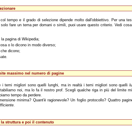
lezionare
ol tempo e il grado di selezione dipende molto dall'obbiettivo. Per una tesi
olo fare un tema per domani o simili, puoi usare questo criterio. Vedi cosa
la pagina di Wikipedia;
osa o lo dicono in modo diverso;
 che dicono;
sate.
imite massimo nel numero di pagine
i temi migliori sono quelli lunghi, ma in realtà i temi migliori sono quelli
l
stabiliamo noi, ma lo fa il nostro prof. Scegli qualche riga in più del limite
bbiamo tempo da perdere.
dimensione minima? Quant'è ragionevole? Un foglio protocollo? Quattro pagin
fficiente
.
la struttura e poi il contenuto