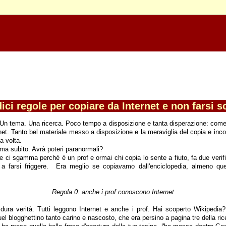
ici regole per copiare da Internet e non farsi s
 Un tema. Una ricerca. Poco tempo a disposizione e tanta disperazione: come
net. Tanto bel materiale messo a disposizione e la meraviglia del copia e inco
a volta.
mma subito. Avrà poteri paranormali?
 ci sgamma perché è un prof e ormai chi copia lo sente a fiuto, fa due verifi
 a farsi friggere. Era meglio se copiavamo dall'enciclopedia, almeno que
Regola 0: anche i prof conoscono Internet
 dura verità. Tutti leggono Internet e anche i prof. Hai scoperto Wikipedia
uel blogghettino tanto carino e nascosto, che era persino a pagina tre della ri