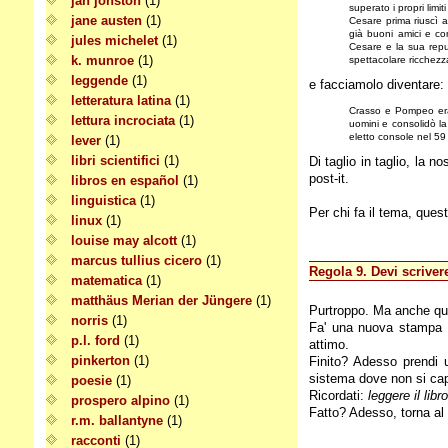
jan jonston
(1)
superato i propri lim
jane austen
(1)
Cesare prima riuscì a
già buoni amici e co
jules michelet
(1)
Cesare e la sua repu
k. munroe
(1)
spettacolare ricchezz
leggende
(1)
e facciamolo diventare:
letteratura latina
(1)
Crasso e Pompeo eran
lettura incrociata
(1)
uomini e consolidò la
eletto console nel 59
lever
(1)
libri scientifici
(1)
Di taglio in taglio, la 
post-it.
libros en español
(1)
linguistica
(1)
Per chi fa il tema, questo
linux
(1)
louise may alcott
(1)
marcus tullius cicero
(1)
Regola 9. Devi scrivere
matematica
(1)
matthäus Merian der Jüngere
(1)
Purtroppo. Ma anche qui,
norris
(1)
Fa' una nuova stampa e 
p.l. ford
(1)
attimo.
pinkerton
(1)
Finito? Adesso prendi un
sistema dove non si capi
poesie
(1)
Ricordati:
leggere il lib
prospero alpino
(1)
Fatto? Adesso, torna al c
r.m. ballantyne
(1)
racconti
(1)