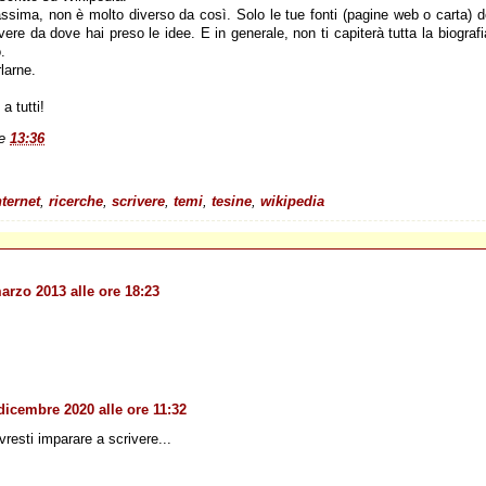
ssima, non è molto diverso da così. Solo le tue fonti (pagine web o carta) 
vere da dove hai preso le idee. E in generale, non ti capiterà tutta la biogra
.
larne.
a tutti!
le
13:36
nternet
,
ricerche
,
scrivere
,
temi
,
tesine
,
wikipedia
arzo 2013 alle ore 18:23
dicembre 2020 alle ore 11:32
resti imparare a scrivere...