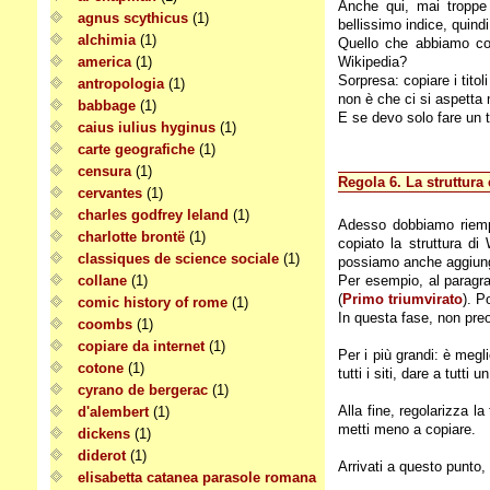
Anche qui, mai troppe
agnus scythicus
(1)
bellissimo indice, quindi
alchimia
(1)
Quello che abbiamo copi
america
(1)
Wikipedia?
Sorpresa: copiare i titol
antropologia
(1)
non è che ci si aspetta m
babbage
(1)
E se devo solo fare un te
caius iulius hyginus
(1)
carte geografiche
(1)
censura
(1)
Regola 6. La struttura
cervantes
(1)
charles godfrey leland
(1)
Adesso dobbiamo riempi
charlotte brontë
(1)
copiato la struttura d
classiques de science sociale
(1)
possiamo anche aggiung
collane
(1)
Per esempio, al paragr
(
Primo triumvirato
). P
comic history of rome
(1)
In questa fase, non pre
coombs
(1)
copiare da internet
(1)
Per i più grandi: è megl
cotone
(1)
tutti i siti, dare a tutt
cyrano de bergerac
(1)
Alla fine, regolarizza l
d'alembert
(1)
metti meno a copiare.
dickens
(1)
diderot
(1)
Arrivati a questo punto
elisabetta catanea parasole romana