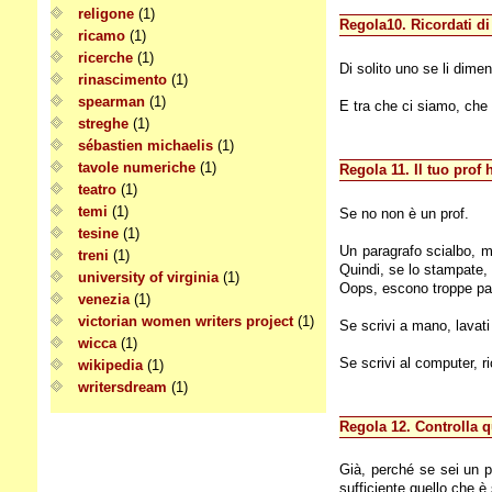
religone
(1)
Regola10. Ricordati di 
ricamo
(1)
ricerche
(1)
Di solito uno se li dimen
rinascimento
(1)
spearman
(1)
E tra che ci siamo, che si
streghe
(1)
sébastien michaelis
(1)
tavole numeriche
(1)
Regola 11. Il tuo prof
teatro
(1)
temi
(1)
Se no non è un prof.
tesine
(1)
Un paragrafo scialbo, ma
treni
(1)
Quindi, se lo stampate, c
university of virginia
(1)
Oops, escono troppe pagi
venezia
(1)
victorian women writers project
(1)
Se scrivi a mano, lavati
wicca
(1)
Se scrivi al computer, ri
wikipedia
(1)
writersdream
(1)
Regola 12. Controlla q
Già, perché se sei un po
sufficiente quello che è