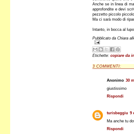
Anche se in linea di ma
approfondite e devi scri
pezzetto piccolo piccolo
Ma ci sarà modo di ripar
Intanto, in bocca al lupo 
Pubblicato da
Chiara
al
Etichette:
copiare da i
3 COMMENTI:
Anonimo
30 m
giustissimo
Rispondi
turisbeggiu
9 
Ma anche tu dov
Rispondi