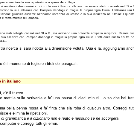
iti per aumentare la sua reputazione a spese del collega.
 riconciliare i due uomini e poi unì la loro influenza alla sua per essere eletto console nel 59 a.
nsolidò la sua alleanza con Pompeo dandogli in moglie la propria figlia Giulia. L'alleanza unì l
tazione giuridica assieme all'enorme ricchezza di Crasso e la sua influenza nel Ordine Equest
a e fama militare di Pompeo.
o stati colleghi consoli nel 70 a.C., ma avevano una notevole antipatia reciproca. Cesare riuscì
 sua alleanza con Pompeo dandogli in moglie la propria figlia Giulia. L'influenza riunita dei tre 
 a.C..
nostra ricerca si sarà ridotta alla dimensione voluta. Qua e là, aggiungiamo anch
 è il momento di togliere i titoli dei paragrafi.
 in italiano
 c'è il trucco.
mettila sulla scrivania e fa' una pausa di dieci minuti. Lo so che hai fret
a bella penna rossa e fa' finta che sia roba di qualcun altro. Correggi tutti 
sce e elimina le ripetizioni.
ro di grammatica e il dizionario non è reato e nessuno se ne accorgerà
.
omputer e correggi tutti gli errori.