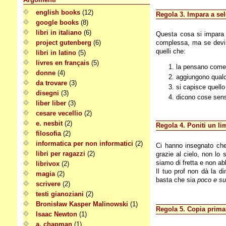
english books
(12)
Regola 3. Impara a se
google books
(8)
libri in italiano
(6)
Questa cosa si impara c
project gutenberg
(6)
complessa, ma se devi s
quelli che:
libri in latino
(5)
livres en français
(5)
la pensano come 
donne
(4)
aggiungono qualc
da trovare
(3)
si capisce quello
disegni
(3)
dicono cose sen
liber liber
(3)
cesare vecellio
(2)
e. nesbit
(2)
Regola 4. Poniti un l
filosofia
(2)
informatica per non informatici
(2)
Ci hanno insegnato che 
libri per ragazzi
(2)
grazie al cielo, non lo 
siamo di fretta e non a
librivox
(2)
Il tuo prof non dà la 
magia
(2)
basta che sia
poco e su
scrivere
(2)
testi gianoziani
(2)
Bronisław Kasper Malinowski
(1)
Regola 5. Copia prima 
Isaac Newton
(1)
a. chapman
(1)