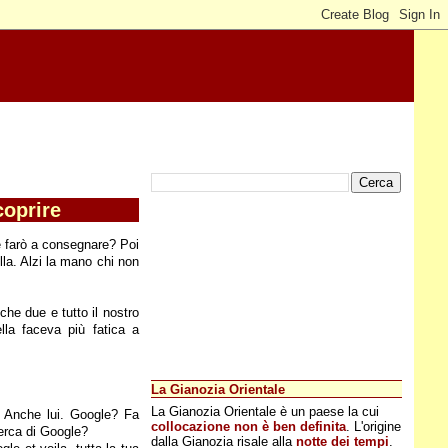
coprire
 farò a consegnare? Poi
lla. Alzi la mano chi non
che due e tutto il nostro
lla faceva più fatica a
La Gianozia Orientale
La Gianozia Orientale è un paese la cui
? Anche lui. Google? Fa
collocazione non è ben definita
. L'origine
cerca di Google?
dalla Gianozia risale alla
notte dei tempi
.