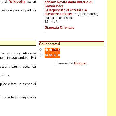
ina di
Wikipedia
ha un
aNobii: Novità dalla libreria di
Chiara Paci
La Repubblica di Venezia e la
 sono uguali a quelli di
questione adriatica
-
~ [person name]
put "[title]" onto shelf
15 anni fa
Gianozia Orientale
-
Collaboratori
Chiara
che non ci va. Abbiamo
G.U.L.
pre incasellandolo. Poi
Powered by
Blogger
.
a a una pagina specifica
uttura.
plice è fare un elenco di
o, così leggi meglio e ci