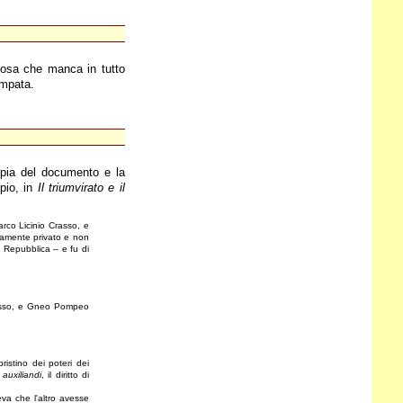
alcosa che manca in tutto
ampata.
pia del documento e la
pio, in
Il triumvirato e il
Marco Licinio Crasso, e
tamente privato e non
la Repubblica – e fu di
 Crasso, e Gneo Pompeo
istino dei poteri dei
 auxiliandi
, il diritto di
va che l'altro avesse