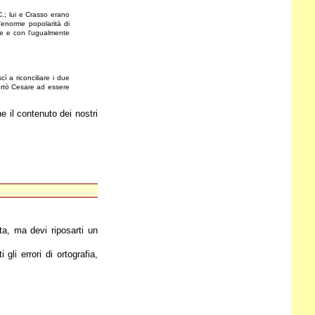
C.; lui e Crasso erano
'enorme popolarità di
re e con l'ugualmente
 a riconciliare i due
portò Cesare ad essere
e il contenuto dei nostri
ta, ma devi riposarti un
gli errori di ortografia,