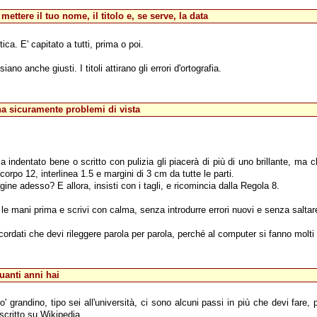
mettere il tuo nome, il titolo e, se serve, la data
tica. E' capitato a tutti, prima o poi.
ano anche giusti. I titoli attirano gli errori d'ortografia.
 ha sicuramente problemi di vista
 indentato bene o scritto con pulizia gli piacerà di più di uno brillante, ma 
orpo 12, interlinea 1.5 e margini di 3 cm da tutte le parti.
ne adesso? E allora, insisti con i tagli, e ricomincia dalla Regola 8.
 le mani prima e scrivi con calma, senza introdurre errori nuovi e senza saltar
cordati che devi rileggere parola per parola, perché al computer si fanno molti p
uanti anni hai
' grandino, tipo sei all'università, ci sono alcuni passi in più che devi fare, 
 scritto su Wikipedia.