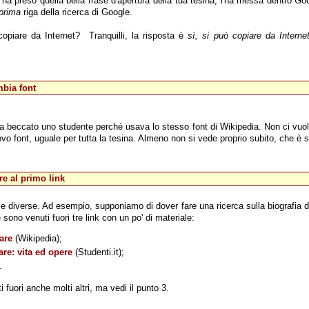
 ha preso quella bella frase d'apertura della tua tesina, l'ha messa dentro Goog
prima
riga della ricerca di Google.
copiare da Internet? Tranquilli, la risposta è
sì, si può copiare da Interne
bia font
 beccato uno studente perché usava lo stesso font di Wikipedia. Non ci vuol
vo font, uguale per tutta la tesina. Almeno non si vede proprio subito, che è 
re al primo link
se diverse. Ad esempio, supponiamo di dover fare una ricerca sulla biografia d
sono venuti fuori tre link con un po' di materiale:
are
(Wikipedia);
are: vita ed opere
(Studenti.it);
.
i fuori anche molti altri, ma vedi il punto 3.