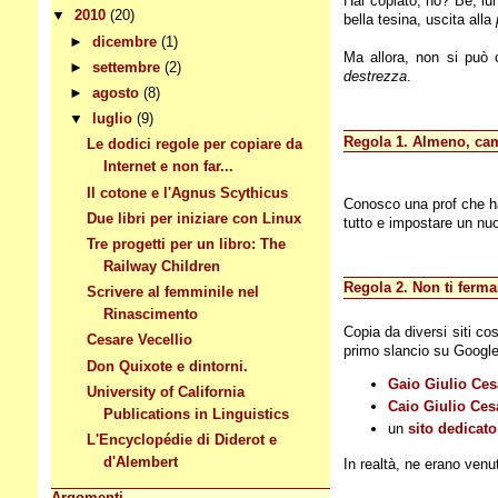
Hai copiato, no? Bè, lui
▼
2010
(20)
bella tesina, uscita alla
►
dicembre
(1)
Ma allora, non si può 
►
settembre
(2)
destrezza
.
►
agosto
(8)
▼
luglio
(9)
Regola 1. Almeno, cam
Le dodici regole per copiare da
Internet e non far...
Il cotone e l'Agnus Scythicus
Conosco una prof che ha
Due libri per iniziare con Linux
tutto e impostare un nuo
Tre progetti per un libro: The
Railway Children
Regola 2. Non ti ferma
Scrivere al femminile nel
Rinascimento
Copia da diversi siti co
Cesare Vecellio
primo slancio su Google 
Don Quixote e dintorni.
Gaio Giulio Ces
University of California
Caio Giulio Ces
Publications in Linguistics
un
sito dedicato
L'Encyclopédie di Diderot e
d'Alembert
In realtà, ne erano venut
Argomenti