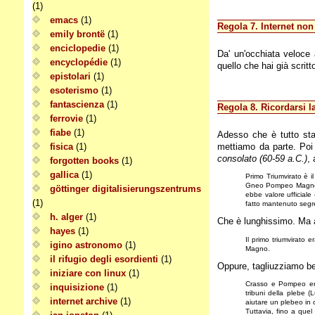
(1)
emacs
(1)
Regola 7. Internet non 
emily brontë
(1)
enciclopedie
(1)
Da' un'occhiata veloce a
encyclopédie
(1)
quello che hai già scrit
epistolari
(1)
esoterismo
(1)
fantascienza
(1)
Regola 8. Ricordarsi l
ferrovie
(1)
fiabe
(1)
Adesso che è tutto st
fisica
(1)
mettiamo da parte. Poi
consolato (60-59 a.C.)
,
forgotten books
(1)
gallica
(1)
Primo Triumvirato è il
Gneo Pompeo Magno. A
göttinger digitalisierungszentrums
ebbe valore ufficiale 
(1)
fatto mantenuto segre
h. alger
(1)
Che è lunghissimo. Ma a
hayes
(1)
Il primo triumvirato 
igino astronomo
(1)
Magno.
il rifugio degli esordienti
(1)
Oppure, tagliuzziamo b
iniziare con linux
(1)
Crasso e Pompeo eran
inquisizione
(1)
tribuni della plebe (L
internet archive
(1)
aiutare un plebeo in 
Tuttavia, fino a que