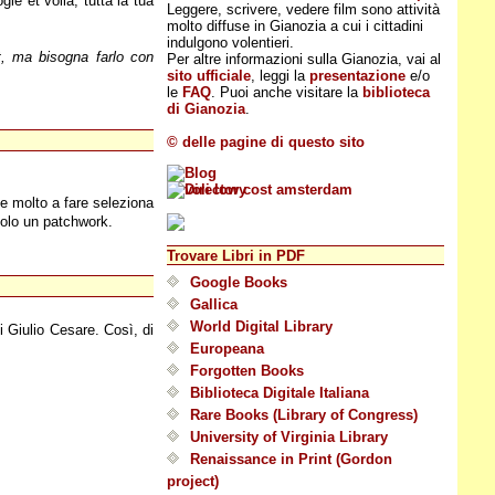
le et voila, tutta la tua
Leggere, scrivere, vedere film sono attività
molto diffuse in Gianozia a cui i cittadini
indulgono volentieri.
t, ma bisogna farlo con
Per altre informazioni sulla Gianozia, vai al
sito ufficiale
, leggi la
presentazione
e/o
le
FAQ
. Puoi anche visitare la
biblioteca
di Gianozia
.
© delle pagine di questo sito
e molto a fare seleziona
solo un patchwork.
Trovare Libri in PDF
Google Books
Gallica
World Digital Library
i Giulio Cesare. Così, di
Europeana
Forgotten Books
Biblioteca Digitale Italiana
Rare Books (Library of Congress)
University of Virginia Library
Renaissance in Print (Gordon
project)