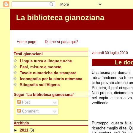
La biblioteca gianoziana
Home page
Di che si parla qui?
venerdì 30 luglio 2010
Testi gianoziani
Le dod
Lingua turca e lingue turche
Pesi, misure e monete
Una tesina per domani.
Tavole numeriche da stampare
l'idea: andiamo su Inter
Iconografia per la storia ottomana
ci ha provato almeno un
Sitografia sull'Algeria
Poi però, il prof ci sga
Non proprio, diciamo che
Segui "La biblioteca gianoziana"
bel copia e incolla va
Post
verificarla.
Commenti
Archivio
Purtroppo, questa è la
ricerche meglio di te. Q
►
2011
(3)