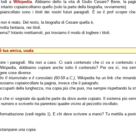
 lodi a
Wikipedia
. Abbiamo detto la vita di Giulio Cesare? Bene, la pag
 intanto copiaincolliamo quello (solo la parte della biografia, ovviamente).
aincollato sono i titoli dei nostri futuri paragrafi. E se il prof scopre che
i non è reato. Del resto, la biografia di Cesare quella è,
olta fantasia, nei titoli.
ma? Intanto mettiamoli, poi troviamo il modo di togliere i titoli.
 è tua amica, usala
re i paragrafi. Ma non a caso. Ci sarà contenuto che ci va e contenuto 
i Wikipedia, dobbiamo copiare anche tutto il contenuto? Per ora sì, ma sem
ere cose diverse.
afo
Il triumvirato e il consolato (60-59 a.C.)
, Wikipedia ha un link che rimand
ossiamo copiaincollare la pagina, invece che il paragrafo.
occuparti della lunghezza, ma copia più che puoi, ma sempre rispettando la str
io che vi segniate da qualche parte da dove avete copiato. Il sistema più sem
i un numero e scriverlo tra parentesi quadre vicino al pezzetto incollato.
a formattazione (vedi regola 1). E chi deve scrivere a mano? Tu mettila a post
,
stampane una copia
.