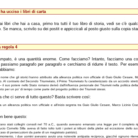
ha ucciso i libri di carta
i libri che hai a casa, primo tra tutti il tuo libro di storia, vedi se c'è qu
to. Se manca, scrivilo su dei postit e appiccicali al posto giusto sulla copia st
a regola 4
ampato, è una quantità enorme. Come facciamo? Intanto, facciamo una co
 passiamo paragrafo per paragrafo e cerchiamo di ridurre il testo. Per esem
 abbiamo:
 nome che gli storici hanno attribuito alla alleanza politica non ufficiale di Gaio Giulio Cesare, 
l contrario del Secondo Triumvirato, il Primo Triumvirato fu caratterizzato da un accordo stret
– il suo potere nello Stato romano derivò dall'influenza personale dei Triumviri nella politica del
to per un po' di tempo come parte del progetto politico dei Triumviri stessi.
 che ci serve di tutto questo? Basta scrivere così:
era un alleanza politica non ufficiale e all'inizio segreta tra Gaio Giulio Cesare, Marco Licinio
en bene questo:
o stati colleghi consoli nel 70 a.C., quando avevano emanato una legge per il completo ripr
ucio Cornelio Silla aveva di fatto tolto tutti i poteri ai tribuni della plebe ad eccezione dello
ius
caso di persecuzioni da parte di un magistrato patrizio).
l momento, i due uomini avevano avuto una notevole antipatia reciproca, giacché ognuno ritene